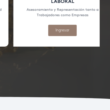
LABORAL
Asesoramiento y Representación tanto a
Trabajadores como Empresas
Ingresar
8