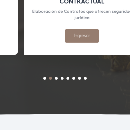
CONTRACTUAL
Elaboración de Contratos que ofrecen seguridad
jurídica
Ingresar
1
2
3
4
5
6
7