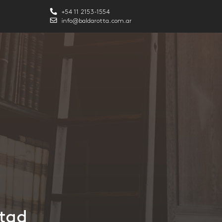
+54 11 2153-1554
info@baldarotta.com.ar
encia y Lealtad